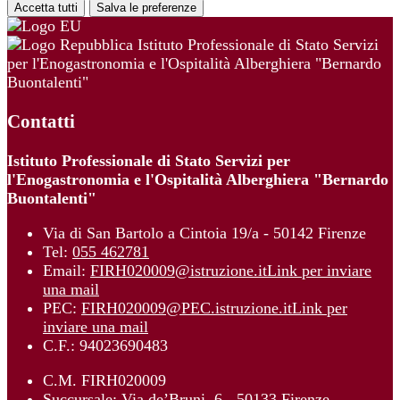
Accetta tutti
Salva le preferenze
Istituto Professionale di Stato Servizi
per l'Enogastronomia e l'Ospitalità Alberghiera "Bernardo
Buontalenti"
Contatti
Istituto Professionale di Stato Servizi per
l'Enogastronomia e l'Ospitalità Alberghiera "Bernardo
Buontalenti"
Via di San Bartolo a Cintoia 19/a - 50142 Firenze
Tel:
055 462781
Email:
FIRH020009@istruzione.it
Link per inviare
una mail
PEC:
FIRH020009@PEC.istruzione.it
Link per
inviare una mail
C.F.: 94023690483
C.M. FIRH020009
Succursale: Via de’Bruni, 6 - 50133 Firenze