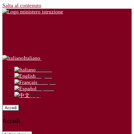
Salta al contenuto
Italiano
Italiano
English
Français
Español
中文
Accedi
Accedi