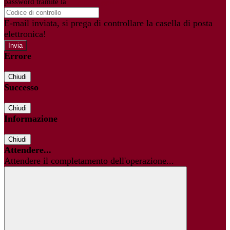
password tramite la
Login Spaggiari
E-mail inviata, si prega di controllare la casella di posta
elettronica!
Errore
Chiudi
Successo
Chiudi
Informazione
Chiudi
Attendere...
Attendere il completamento dell'operazione...