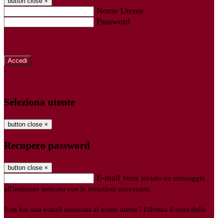
button close
×
Nome Utente
Password
Password dimenticata?
-
Entra con SPID
Entra con CIE
Seleziona utente
button close
×
Recupero password
button close
×
E-mail
Verrà inviato un messaggio
all'indirizzo indicato con le istruzioni necessarie.
Non hai una e-mail associata al nome utente? Effettua il reset della