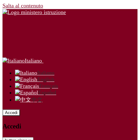
Salta al contenuto
Italiano
Italiano
English
Français
Español
中文
Accedi
Accedi