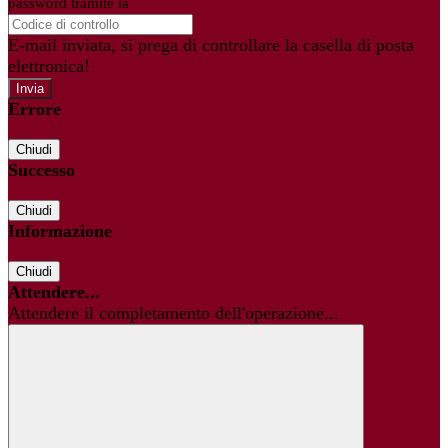
password tramite la
Login Spaggiari
E-mail inviata, si prega di controllare la casella di posta
elettronica!
Errore
Chiudi
Successo
Chiudi
Informazione
Chiudi
Attendere...
Attendere il completamento dell'operazione...