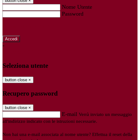
button close
×
Nome Utente
Password
Password dimenticata?
-
Entra con SPID
Entra con CIE
Seleziona utente
button close
×
Recupero password
button close
×
E-mail
Verrà inviato un messaggio
all'indirizzo indicato con le istruzioni necessarie.
Non hai una e-mail associata al nome utente? Effettua il reset della