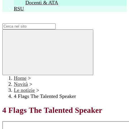
Docenti & ATA
RSU
Campo di ricerca per le pagine del sito
Home
>
Novità
>
Le notizie
>
4 Flags The Talented Speaker
4 Flags The Talented Speaker