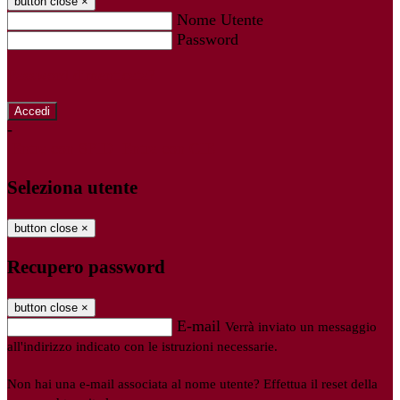
button close
×
Nome Utente
Password
Password dimenticata?
-
Entra con SPID
Entra con CIE
Seleziona utente
button close
×
Recupero password
button close
×
E-mail
Verrà inviato un messaggio
all'indirizzo indicato con le istruzioni necessarie.
Non hai una e-mail associata al nome utente? Effettua il reset della