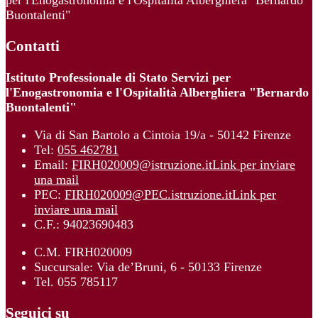
per l'Enogastronomia e l'Ospitalità Alberghiera "Bernardo
Buontalenti"
Contatti
Istituto Professionale di Stato Servizi per
l'Enogastronomia e l'Ospitalità Alberghiera "Bernardo
Buontalenti"
Via di San Bartolo a Cintoia 19/a - 50142 Firenze
Tel:
055 462781
Email:
FIRH020009@istruzione.it
Link per inviare
una mail
PEC:
FIRH020009@PEC.istruzione.it
Link per
inviare una mail
C.F.: 94023690483
C.M. FIRH020009
Succursale: Via de’Bruni, 6 - 50133 Firenze
Tel. 055 785117
Seguici su