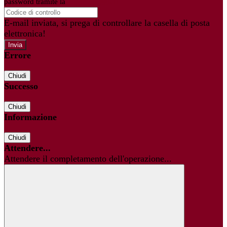
password tramite la
Login Spaggiari
E-mail inviata, si prega di controllare la casella di posta
elettronica!
Errore
Chiudi
Successo
Chiudi
Informazione
Chiudi
Attendere...
Attendere il completamento dell'operazione...