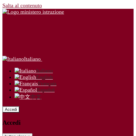
Salta al contenuto
Italiano
Italiano
English
Français
Español
中文
Accedi
Accedi