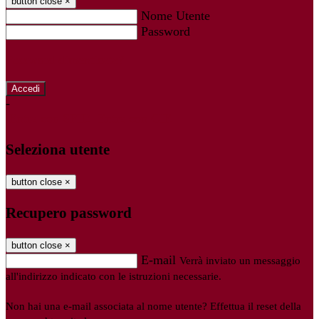
button close
×
Nome Utente
Password
Password dimenticata?
-
Entra con SPID
Entra con CIE
Seleziona utente
button close
×
Recupero password
button close
×
E-mail
Verrà inviato un messaggio
all'indirizzo indicato con le istruzioni necessarie.
Non hai una e-mail associata al nome utente? Effettua il reset della