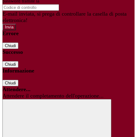
password tramite la
Login Spaggiari
E-mail inviata, si prega di controllare la casella di posta
elettronica!
Errore
Chiudi
Successo
Chiudi
Informazione
Chiudi
Attendere...
Attendere il completamento dell'operazione...