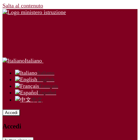
Salta al contenuto
Italiano
Italiano
English
Français
Español
中文
Accedi
Accedi