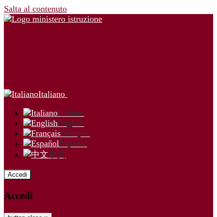
Salta al contenuto
Italiano
Italiano
English
Français
Español
中文
Accedi
Accedi