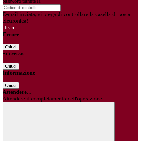
password tramite la
Login Spaggiari
E-mail inviata, si prega di controllare la casella di posta
elettronica!
Errore
Chiudi
Successo
Chiudi
Informazione
Chiudi
Attendere...
Attendere il completamento dell'operazione...