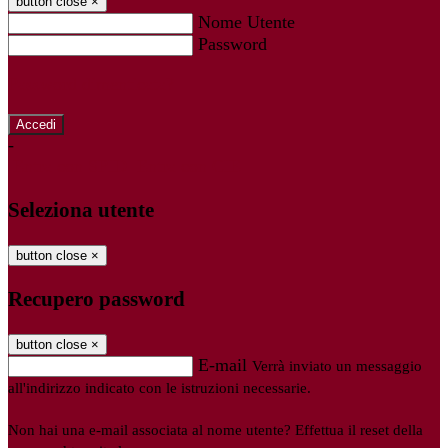
button close
×
Nome Utente
Password
Password dimenticata?
-
Entra con SPID
Entra con CIE
Seleziona utente
button close
×
Recupero password
button close
×
E-mail
Verrà inviato un messaggio
all'indirizzo indicato con le istruzioni necessarie.
Non hai una e-mail associata al nome utente? Effettua il reset della