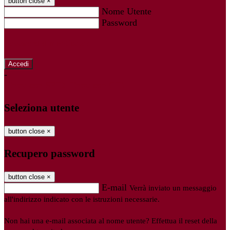
button close
×
Nome Utente
Password
Password dimenticata?
-
Entra con SPID
Entra con CIE
Seleziona utente
button close
×
Recupero password
button close
×
E-mail
Verrà inviato un messaggio
all'indirizzo indicato con le istruzioni necessarie.
Non hai una e-mail associata al nome utente? Effettua il reset della