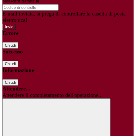
password tramite la
Login Spaggiari
E-mail inviata, si prega di controllare la casella di posta
elettronica!
Errore
Chiudi
Successo
Chiudi
Informazione
Chiudi
Attendere...
Attendere il completamento dell'operazione...