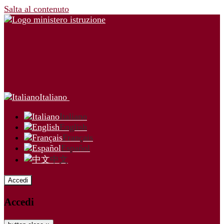
Salta al contenuto
Italiano
Italiano
English
Français
Español
中文
Accedi
Accedi