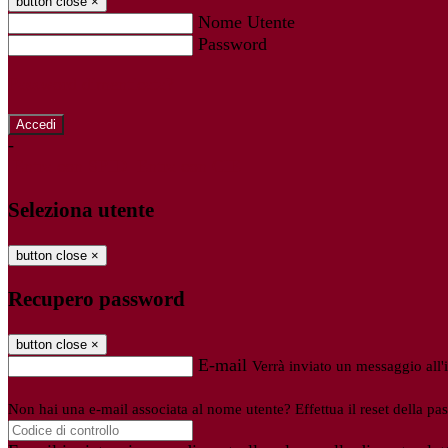
button close
×
Nome Utente
Password
Password dimenticata?
-
Entra con SPID
Entra con CIE
Seleziona utente
button close
×
Recupero password
button close
×
E-mail
Verrà inviato un messaggio all'i
Non hai una e-mail associata al nome utente? Effettua il reset della pa