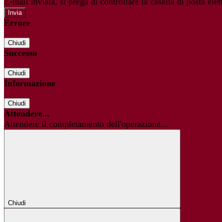
E-mail inviata, si prega di controllare la casella di posta elet
Errore
Chiudi
Successo
Chiudi
Informazione
Chiudi
Attendere...
Attendere il completamento dell'operazione...
Chiudi