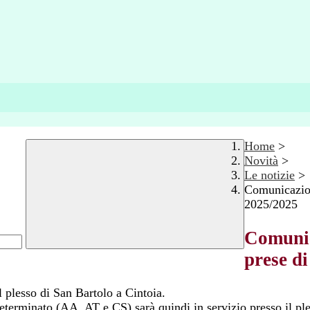
Home
>
Novità
>
Le notizie
>
Comunicazioni
2025/2025
Comunic
prese di
 plesso di San Bartolo a Cintoia.
terminato (AA, AT e CS) sarà quindi in servizio presso il pl