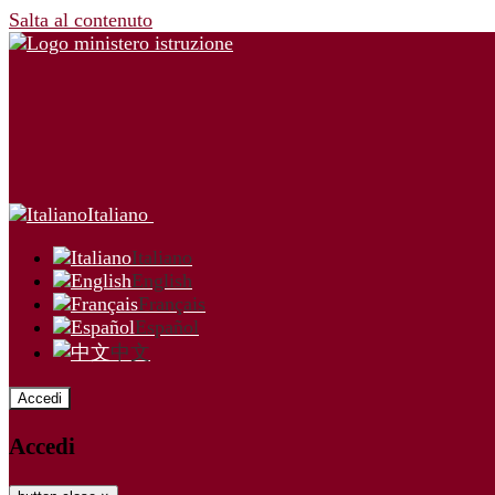
Salta al contenuto
Italiano
Italiano
English
Français
Español
中文
Accedi
Accedi