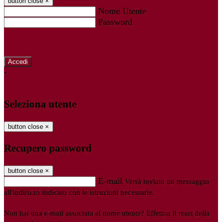
button close
×
Nome Utente
Password
Password dimenticata?
-
Entra con SPID
Entra con CIE
Seleziona utente
button close
×
Recupero password
button close
×
E-mail
Verrà inviato un messaggio
all'indirizzo indicato con le istruzioni necessarie.
Non hai una e-mail associata al nome utente? Effettua il reset della