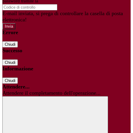
password tramite la
Login Spaggiari
E-mail inviata, si prega di controllare la casella di posta
elettronica!
Errore
Chiudi
Successo
Chiudi
Informazione
Chiudi
Attendere...
Attendere il completamento dell'operazione...