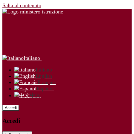
Salta al contenuto
Italiano
Italiano
English
Français
Español
中文
Accedi
Accedi