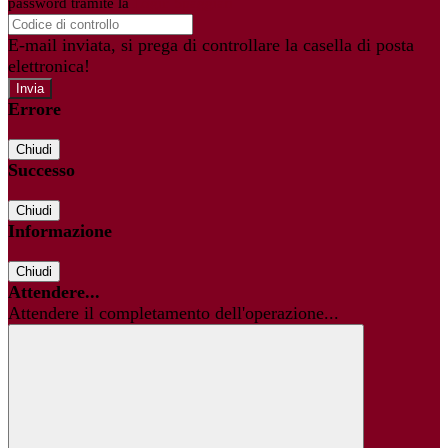
password tramite la
Login Spaggiari
E-mail inviata, si prega di controllare la casella di posta
elettronica!
Errore
Chiudi
Successo
Chiudi
Informazione
Chiudi
Attendere...
Attendere il completamento dell'operazione...