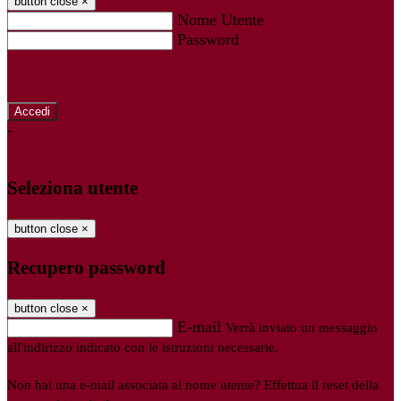
button close
×
Nome Utente
Password
Password dimenticata?
-
Entra con SPID
Entra con CIE
Seleziona utente
button close
×
Recupero password
button close
×
E-mail
Verrà inviato un messaggio
all'indirizzo indicato con le istruzioni necessarie.
Non hai una e-mail associata al nome utente? Effettua il reset della