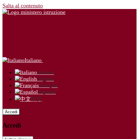
Salta al contenuto
Italiano
Italiano
English
Français
Español
中文
Accedi
Accedi