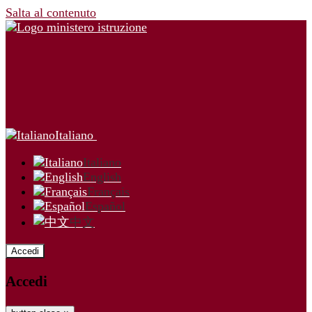
Salta al contenuto
Italiano
Italiano
English
Français
Español
中文
Accedi
Accedi