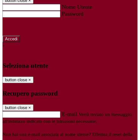
button close
×
Nome Utente
Password
Password dimenticata?
-
Entra con SPID
Entra con CIE
Seleziona utente
button close
×
Recupero password
button close
×
E-mail
Verrà inviato un messaggio
all'indirizzo indicato con le istruzioni necessarie.
Non hai una e-mail associata al nome utente? Effettua il reset della