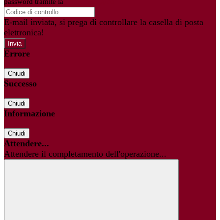
password tramite la
Login Spaggiari
E-mail inviata, si prega di controllare la casella di posta
elettronica!
Errore
Chiudi
Successo
Chiudi
Informazione
Chiudi
Attendere...
Attendere il completamento dell'operazione...