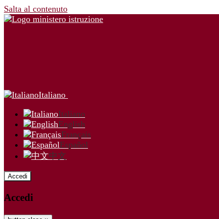
Salta al contenuto
Italiano
Italiano
English
Français
Español
中文
Accedi
Accedi