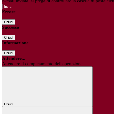
E-mail inviata, si prega di controllare la casella di posta elet
Errore
Chiudi
Successo
Chiudi
Informazione
Chiudi
Attendere...
Attendere il completamento dell'operazione...
Chiudi