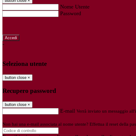
button close
×
Nome Utente
Password
Password dimenticata?
-
Entra con SPID
Entra con CIE
Seleziona utente
button close
×
Recupero password
button close
×
E-mail
Verrà inviato un messaggio all'i
Non hai una e-mail associata al nome utente? Effettua il reset della pa