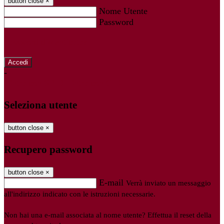
button close
×
Nome Utente
Password
Password dimenticata?
-
Entra con SPID
Entra con CIE
Seleziona utente
button close
×
Recupero password
button close
×
E-mail
Verrà inviato un messaggio
all'indirizzo indicato con le istruzioni necessarie.
Non hai una e-mail associata al nome utente? Effettua il reset della