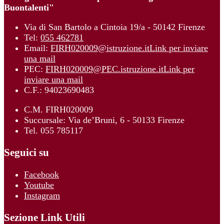
Buontalenti"
Via di San Bartolo a Cintoia 19/a - 50142 Firenze
Tel:
055 462781
Email:
FIRH020009@istruzione.it
Link per inviare
una mail
PEC:
FIRH020009@PEC.istruzione.it
Link per
inviare una mail
C.F.: 94023690483
C.M. FIRH020009
Succursale: Via de’Bruni, 6 - 50133 Firenze
Tel. 055 785117
Seguici su
Facebook
Youtube
Instagram
Sezione Link Utili