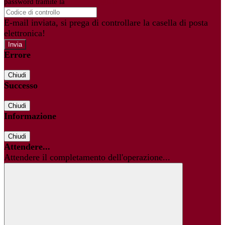
password tramite la
Login Spaggiari
E-mail inviata, si prega di controllare la casella di posta
elettronica!
Errore
Chiudi
Successo
Chiudi
Informazione
Chiudi
Attendere...
Attendere il completamento dell'operazione...