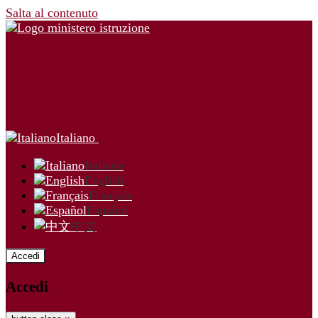
Salta al contenuto
Italiano
Italiano
English
Français
Español
中文
Accedi
Accedi