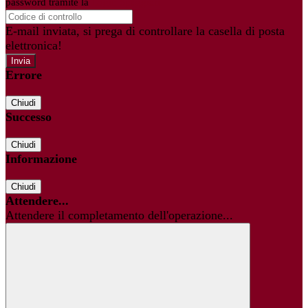
password tramite la
Login Spaggiari
E-mail inviata, si prega di controllare la casella di posta
elettronica!
Errore
Chiudi
Successo
Chiudi
Informazione
Chiudi
Attendere...
Attendere il completamento dell'operazione...