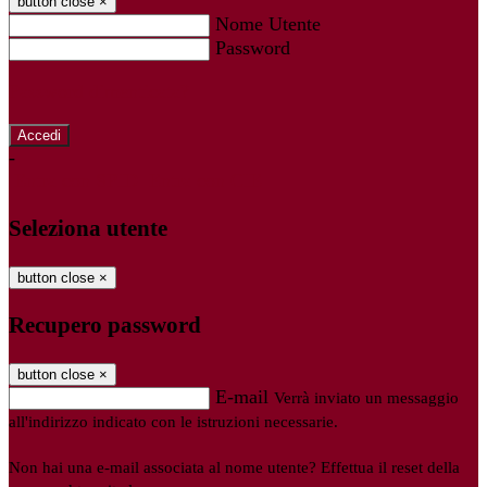
button close
×
Nome Utente
Password
Password dimenticata?
-
Entra con SPID
Entra con CIE
Seleziona utente
button close
×
Recupero password
button close
×
E-mail
Verrà inviato un messaggio
all'indirizzo indicato con le istruzioni necessarie.
Non hai una e-mail associata al nome utente? Effettua il reset della