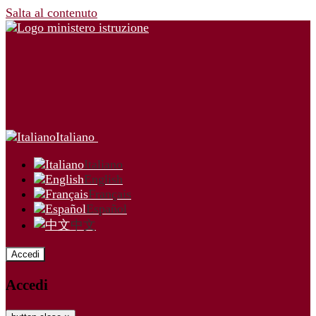
Salta al contenuto
Italiano
Italiano
English
Français
Español
中文
Accedi
Accedi