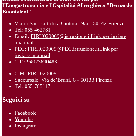
l'Enogastronomia e l'Ospitalità Alberghiera "Bernardo
Buontalenti"
Via di San Bartolo a Cintoia 19/a - 50142 Firenze
Tel:
055 462781
Email:
FIRH020009@istruzione.it
Link per inviare
una mail
PEC:
FIRH020009@PEC.istruzione.it
Link per
inviare una mail
C.F.: 94023690483
C.M. FIRH020009
Succursale: Via de’Bruni, 6 - 50133 Firenze
Tel. 055 785117
Seguici su
Facebook
Youtube
Instagram