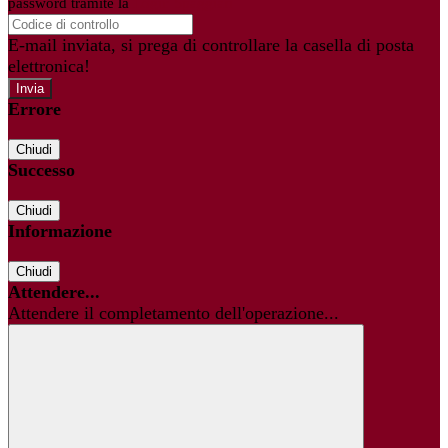
password tramite la
Login Spaggiari
E-mail inviata, si prega di controllare la casella di posta
elettronica!
Errore
Chiudi
Successo
Chiudi
Informazione
Chiudi
Attendere...
Attendere il completamento dell'operazione...