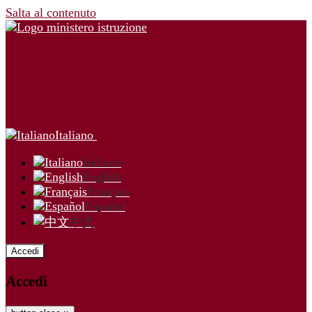
Salta al contenuto
Italiano
Italiano
English
Français
Español
中文
Accedi
Accedi