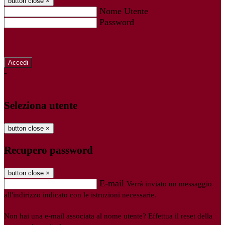
button close
×
Nome Utente
Password
Password dimenticata?
-
Entra con SPID
Entra con CIE
Seleziona utente
button close
×
Recupero password
button close
×
E-mail
Verrà inviato un messaggio
all'indirizzo indicato con le istruzioni necessarie.
Non hai una e-mail associata al nome utente? Effettua il reset della