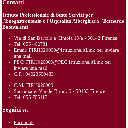
Contatti
Istituto Professionale di Stato Servizi per
l'Enogastronomia e l'Ospitalità Alberghiera "Bernardo
Buontalenti"
Via di San Bartolo a Cintoia 19/a - 50142 Firenze
Tel:
055 462781
Email:
FIRH020009@istruzione.it
Link per inviare
una mail
PEC:
FIRH020009@PEC.istruzione.it
Link per
inviare una mail
C.F.: 94023690483
C.M. FIRH020009
Succursale: Via de’Bruni, 6 - 50133 Firenze
Tel. 055 785117
Seguici su
Facebook