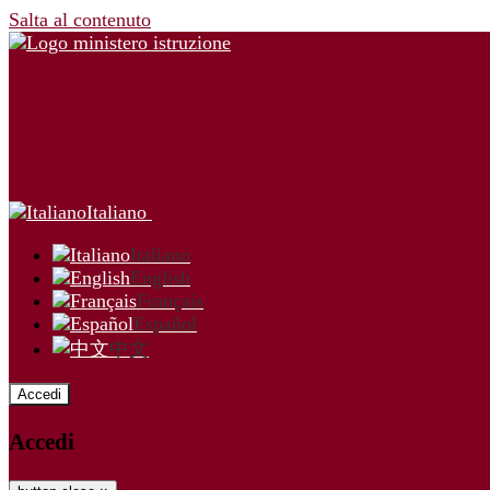
Salta al contenuto
Italiano
Italiano
English
Français
Español
中文
Accedi
Accedi