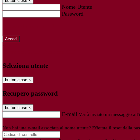
button close
×
Nome Utente
Password
Password dimenticata?
-
Entra con SPID
Entra con CIE
Seleziona utente
button close
×
Recupero password
button close
×
E-mail
Verrà inviato un messaggio all'i
Non hai una e-mail associata al nome utente? Effettua il reset della pa