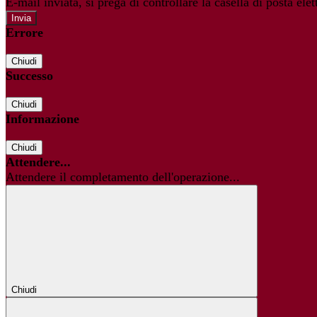
E-mail inviata, si prega di controllare la casella di posta elet
Errore
Chiudi
Successo
Chiudi
Informazione
Chiudi
Attendere...
Attendere il completamento dell'operazione...
Chiudi