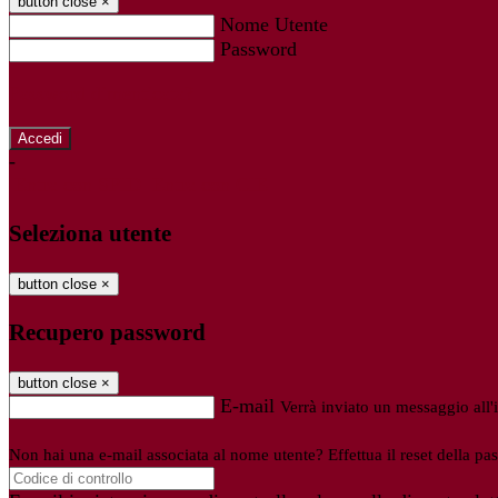
button close
×
Nome Utente
Password
Password dimenticata?
-
Entra con SPID
Entra con CIE
Seleziona utente
button close
×
Recupero password
button close
×
E-mail
Verrà inviato un messaggio all'i
Non hai una e-mail associata al nome utente? Effettua il reset della pa