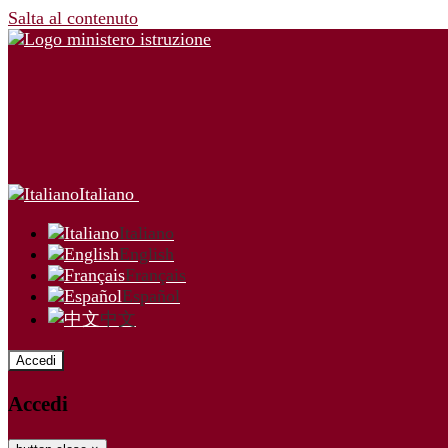
Salta al contenuto
Italiano
Italiano
English
Français
Español
中文
Accedi
Accedi