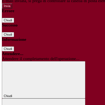
E-mail inviata, si prega di controllare la casella di posta elet
Errore
Chiudi
Successo
Chiudi
Informazione
Chiudi
Attendere...
Attendere il completamento dell'operazione...
Chiudi