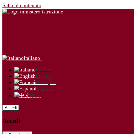
Salta al contenuto
Italiano
Italiano
English
Français
Español
中文
Accedi
Accedi