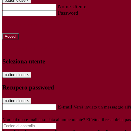
button close
×
Nome Utente
Password
Password dimenticata?
-
Entra con SPID
Entra con CIE
Seleziona utente
button close
×
Recupero password
button close
×
E-mail
Verrà inviato un messaggio all'i
Non hai una e-mail associata al nome utente? Effettua il reset della pa