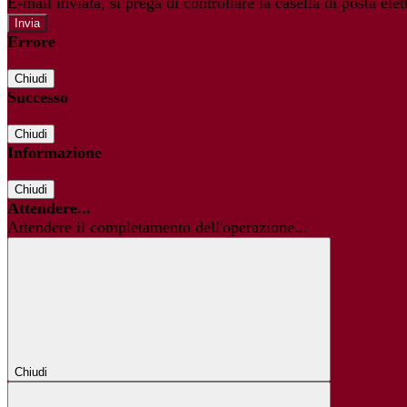
E-mail inviata, si prega di controllare la casella di posta elet
Errore
Chiudi
Successo
Chiudi
Informazione
Chiudi
Attendere...
Attendere il completamento dell'operazione...
Chiudi