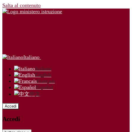
Salta al contenuto
Italiano
Italiano
English
Français
Español
中文
Accedi
Accedi