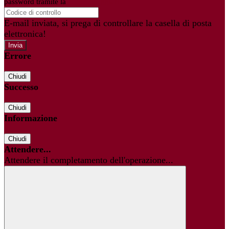
password tramite la
Login Spaggiari
E-mail inviata, si prega di controllare la casella di posta
elettronica!
Errore
Chiudi
Successo
Chiudi
Informazione
Chiudi
Attendere...
Attendere il completamento dell'operazione...