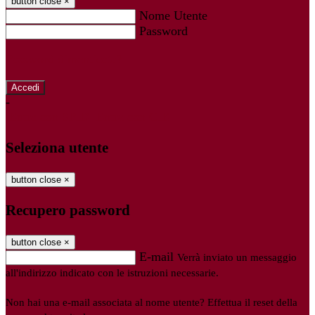
button close
×
Nome Utente
Password
Password dimenticata?
-
Entra con SPID
Entra con CIE
Seleziona utente
button close
×
Recupero password
button close
×
E-mail
Verrà inviato un messaggio
all'indirizzo indicato con le istruzioni necessarie.
Non hai una e-mail associata al nome utente? Effettua il reset della