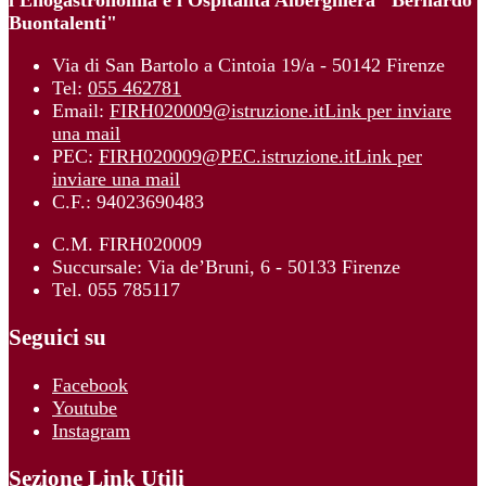
Buontalenti"
Via di San Bartolo a Cintoia 19/a - 50142 Firenze
Tel:
055 462781
Email:
FIRH020009@istruzione.it
Link per inviare
una mail
PEC:
FIRH020009@PEC.istruzione.it
Link per
inviare una mail
C.F.: 94023690483
C.M. FIRH020009
Succursale: Via de’Bruni, 6 - 50133 Firenze
Tel. 055 785117
Seguici su
Facebook
Youtube
Instagram
Sezione Link Utili