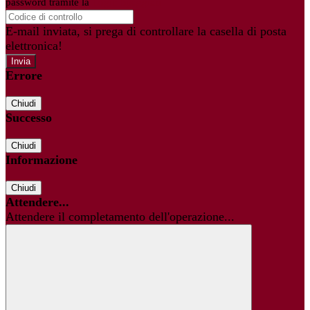
password tramite la
Login Spaggiari
E-mail inviata, si prega di controllare la casella di posta
elettronica!
Errore
Chiudi
Successo
Chiudi
Informazione
Chiudi
Attendere...
Attendere il completamento dell'operazione...