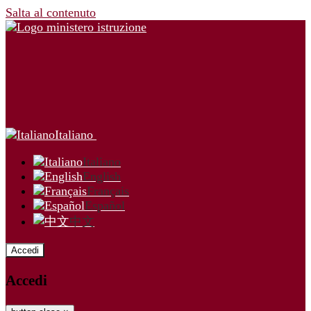
Salta al contenuto
Italiano
Italiano
English
Français
Español
中文
Accedi
Accedi