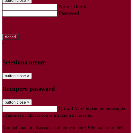
button close
×
Nome Utente
Password
Password dimenticata?
-
Entra con SPID
Entra con CIE
Seleziona utente
button close
×
Recupero password
button close
×
E-mail
Verrà inviato un messaggio
all'indirizzo indicato con le istruzioni necessarie.
Non hai una e-mail associata al nome utente? Effettua il reset della