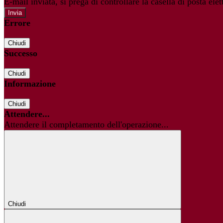
E-mail inviata, si prega di controllare la casella di posta elet
Errore
Chiudi
Successo
Chiudi
Informazione
Chiudi
Attendere...
Attendere il completamento dell'operazione...
Chiudi