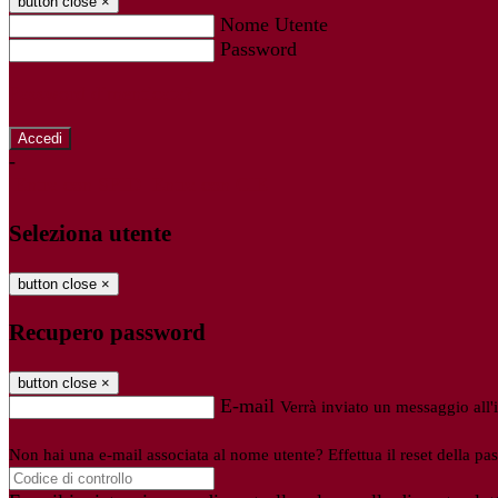
button close
×
Nome Utente
Password
Password dimenticata?
-
Entra con SPID
Entra con CIE
Seleziona utente
button close
×
Recupero password
button close
×
E-mail
Verrà inviato un messaggio all'i
Non hai una e-mail associata al nome utente? Effettua il reset della pa