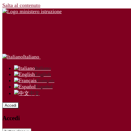
Salta al contenuto
Italiano
Italiano
English
Français
Español
中文
Accedi
Accedi