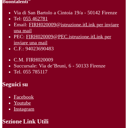
Buontalenti"
Via di San Bartolo a Cintoia 19/a - 50142 Firenze
Tel:
055 462781
Email:
FIRH020009@istruzione.it
Link per inviare
una mail
PEC:
FIRH020009@PEC.istruzione.it
Link per
inviare una mail
C.F.: 94023690483
C.M. FIRH020009
Succursale: Via de’Bruni, 6 - 50133 Firenze
Tel. 055 785117
Seguici su
Facebook
Youtube
Instagram
Sezione Link Utili