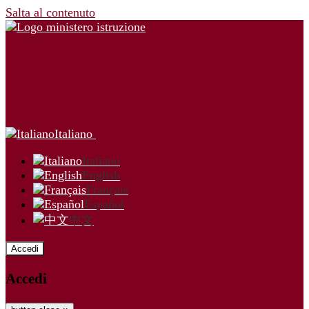
Salta al contenuto
Italiano
Italiano
English
Français
Español
中文
Accedi
Accedi