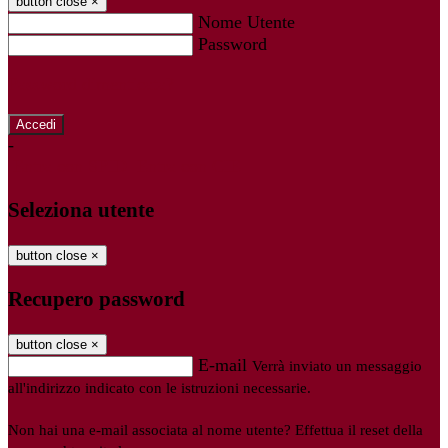
button close
×
Nome Utente
Password
Password dimenticata?
-
Entra con SPID
Entra con CIE
Seleziona utente
button close
×
Recupero password
button close
×
E-mail
Verrà inviato un messaggio
all'indirizzo indicato con le istruzioni necessarie.
Non hai una e-mail associata al nome utente? Effettua il reset della