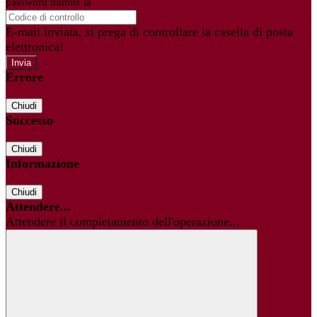
password tramite la
Login Spaggiari
E-mail inviata, si prega di controllare la casella di posta
elettronica!
Errore
Chiudi
Successo
Chiudi
Informazione
Chiudi
Attendere...
Attendere il completamento dell'operazione...