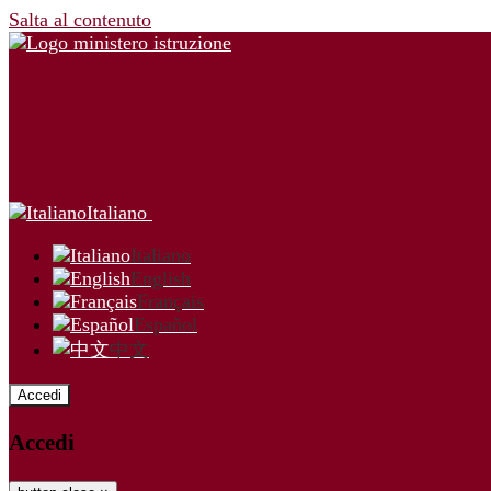
Salta al contenuto
Italiano
Italiano
English
Français
Español
中文
Accedi
Accedi