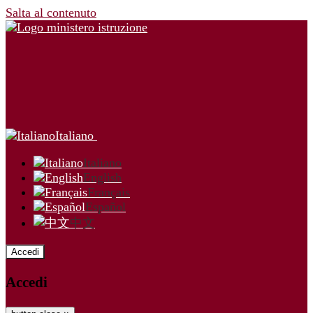
Salta al contenuto
Italiano
Italiano
English
Français
Español
中文
Accedi
Accedi