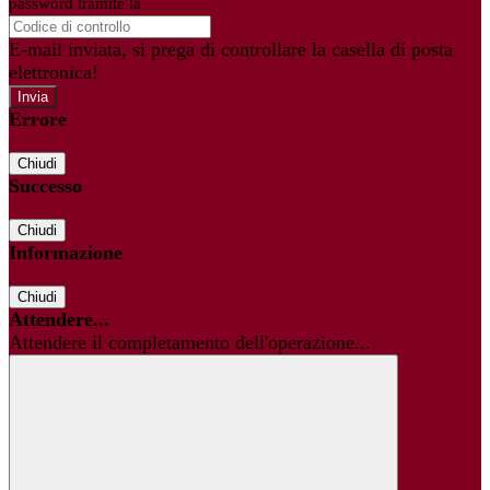
password tramite la
Login Spaggiari
E-mail inviata, si prega di controllare la casella di posta
elettronica!
Errore
Chiudi
Successo
Chiudi
Informazione
Chiudi
Attendere...
Attendere il completamento dell'operazione...