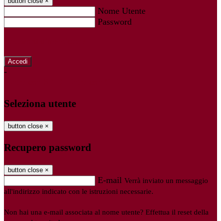
button close
×
Nome Utente
Password
Password dimenticata?
-
Entra con SPID
Entra con CIE
Seleziona utente
button close
×
Recupero password
button close
×
E-mail
Verrà inviato un messaggio
all'indirizzo indicato con le istruzioni necessarie.
Non hai una e-mail associata al nome utente? Effettua il reset della