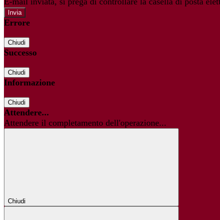
E-mail inviata, si prega di controllare la casella di posta elet
Errore
Chiudi
Successo
Chiudi
Informazione
Chiudi
Attendere...
Attendere il completamento dell'operazione...
Chiudi