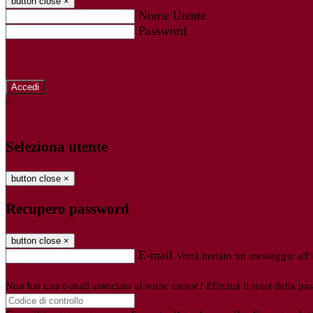
button close
×
Nome Utente
Password
Password dimenticata?
-
Entra con SPID
Entra con CIE
Seleziona utente
button close
×
Recupero password
button close
×
E-mail
Verrà inviato un messaggio all'i
Non hai una e-mail associata al nome utente? Effettua il reset della pa