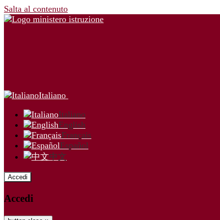
Salta al contenuto
Italiano
Italiano
English
Français
Español
中文
Accedi
Accedi