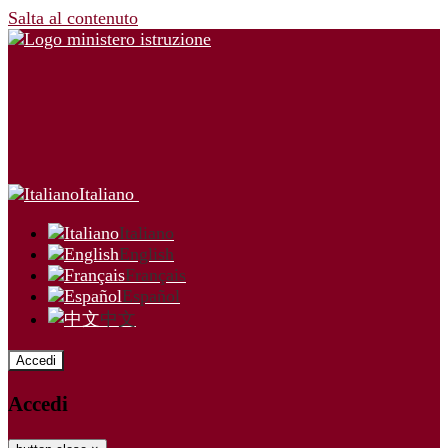
Salta al contenuto
Italiano
Italiano
English
Français
Español
中文
Accedi
Accedi