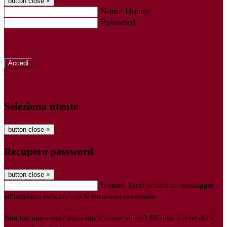
button close
×
Nome Utente
Password
Password dimenticata?
-
Entra con SPID
Entra con CIE
Seleziona utente
button close
×
Recupero password
button close
×
E-mail
Verrà inviato un messaggio
all'indirizzo indicato con le istruzioni necessarie.
Non hai una e-mail associata al nome utente? Effettua il reset della