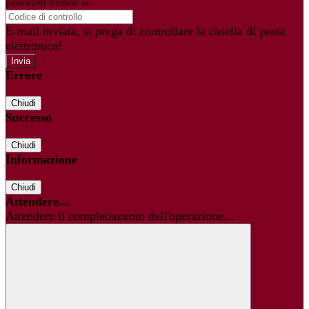
password tramite la
Login Spaggiari
E-mail inviata, si prega di controllare la casella di posta
elettronica!
Errore
Chiudi
Successo
Chiudi
Informazione
Chiudi
Attendere...
Attendere il completamento dell'operazione...