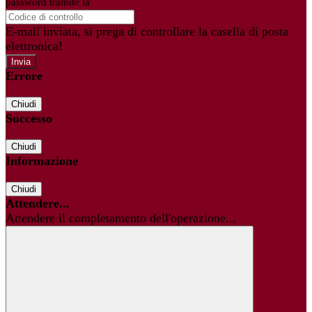
password tramite la
Login Spaggiari
E-mail inviata, si prega di controllare la casella di posta
elettronica!
Errore
Chiudi
Successo
Chiudi
Informazione
Chiudi
Attendere...
Attendere il completamento dell'operazione...