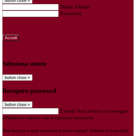
button close
×
Nome Utente
Password
Password dimenticata?
-
Entra con SPID
Entra con CIE
Seleziona utente
button close
×
Recupero password
button close
×
E-mail
Verrà inviato un messaggio
all'indirizzo indicato con le istruzioni necessarie.
Non hai una e-mail associata al nome utente? Effettua il reset della