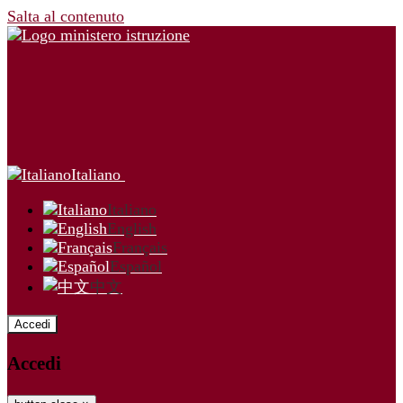
Salta al contenuto
Italiano
Italiano
English
Français
Español
中文
Accedi
Accedi