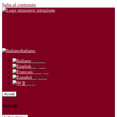
Salta al contenuto
Italiano
Italiano
English
Français
Español
中文
Accedi
Accedi