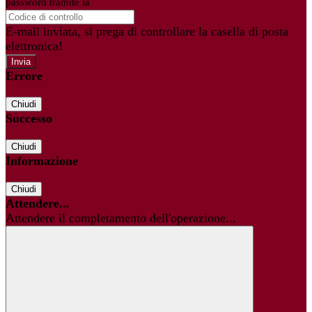
password tramite la
Login Spaggiari
E-mail inviata, si prega di controllare la casella di posta
elettronica!
Errore
Chiudi
Successo
Chiudi
Informazione
Chiudi
Attendere...
Attendere il completamento dell'operazione...