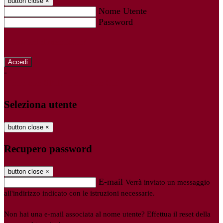
button close
×
Nome Utente
Password
Password dimenticata?
-
Entra con SPID
Entra con CIE
Seleziona utente
button close
×
Recupero password
button close
×
E-mail
Verrà inviato un messaggio
all'indirizzo indicato con le istruzioni necessarie.
Non hai una e-mail associata al nome utente? Effettua il reset della