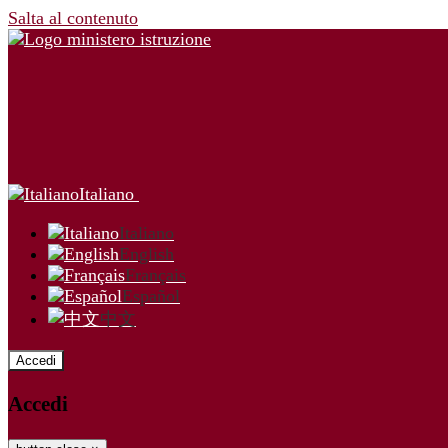
Salta al contenuto
Italiano
Italiano
English
Français
Español
中文
Accedi
Accedi