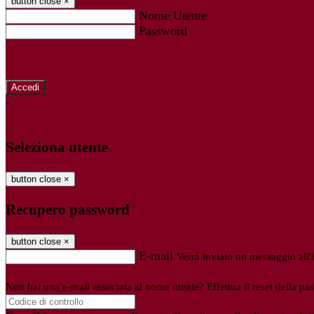
button close
×
Nome Utente
Password
Password dimenticata?
-
Entra con SPID
Entra con CIE
Seleziona utente
button close
×
Recupero password
button close
×
E-mail
Verrà inviato un messaggio all'i
Non hai una e-mail associata al nome utente? Effettua il reset della pa