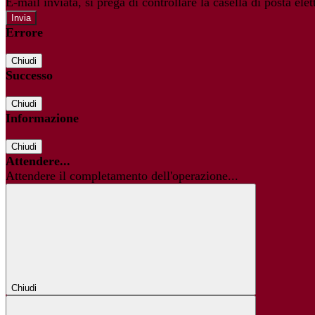
E-mail inviata, si prega di controllare la casella di posta elet
Errore
Chiudi
Successo
Chiudi
Informazione
Chiudi
Attendere...
Attendere il completamento dell'operazione...
Chiudi