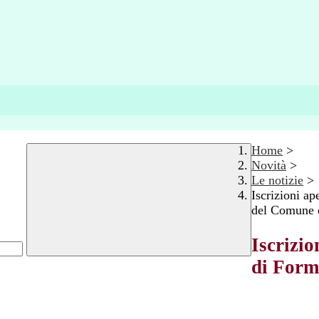
Home
>
Novità
>
Le notizie
>
Iscrizioni ap
del Comune d
Iscrizio
di Form