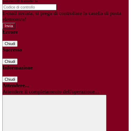
password tramite la
Login Spaggiari
E-mail inviata, si prega di controllare la casella di posta
elettronica!
Errore
Chiudi
Successo
Chiudi
Informazione
Chiudi
Attendere...
Attendere il completamento dell'operazione...