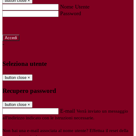
button close
×
Nome Utente
Password
Password dimenticata?
-
Entra con SPID
Entra con CIE
Seleziona utente
button close
×
Recupero password
button close
×
E-mail
Verrà inviato un messaggio
all'indirizzo indicato con le istruzioni necessarie.
Non hai una e-mail associata al nome utente? Effettua il reset della