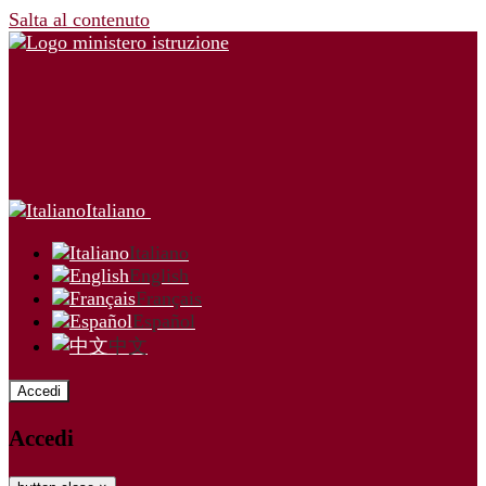
Salta al contenuto
Italiano
Italiano
English
Français
Español
中文
Accedi
Accedi