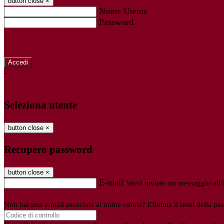
button close
×
Nome Utente
Password
Password dimenticata?
-
Entra con SPID
Entra con CIE
Seleziona utente
button close
×
Recupero password
button close
×
E-mail
Verrà inviato un messaggio all'i
Non hai una e-mail associata al nome utente? Effettua il reset della pa