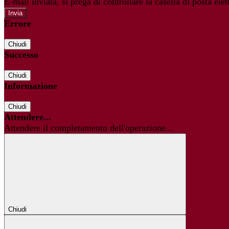
E-mail inviata, si prega di controllare la casella di posta elet
Errore
Chiudi
Successo
Chiudi
Informazione
Chiudi
Attendere...
Attendere il completamento dell'operazione...
Chiudi