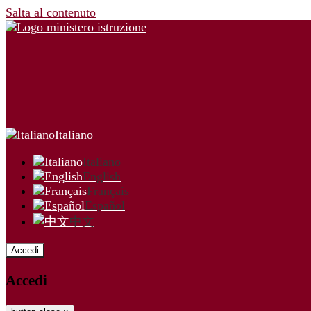
Salta al contenuto
Italiano
Italiano
English
Français
Español
中文
Accedi
Accedi