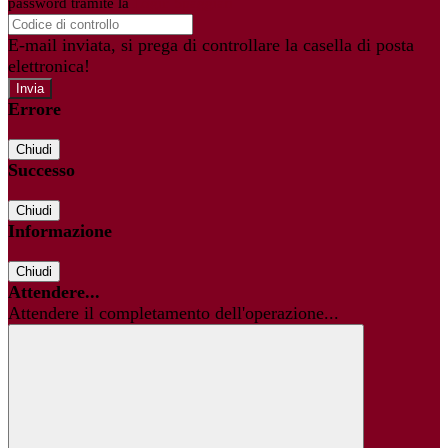
password tramite la
Login Spaggiari
E-mail inviata, si prega di controllare la casella di posta
elettronica!
Errore
Chiudi
Successo
Chiudi
Informazione
Chiudi
Attendere...
Attendere il completamento dell'operazione...