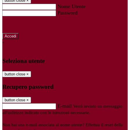
button close
×
Nome Utente
Password
Password dimenticata?
-
Entra con SPID
Entra con CIE
Seleziona utente
button close
×
Recupero password
button close
×
E-mail
Verrà inviato un messaggio
all'indirizzo indicato con le istruzioni necessarie.
Non hai una e-mail associata al nome utente? Effettua il reset della