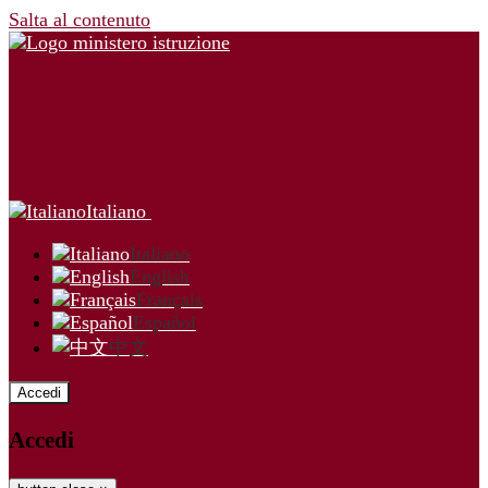
Salta al contenuto
Italiano
Italiano
English
Français
Español
中文
Accedi
Accedi