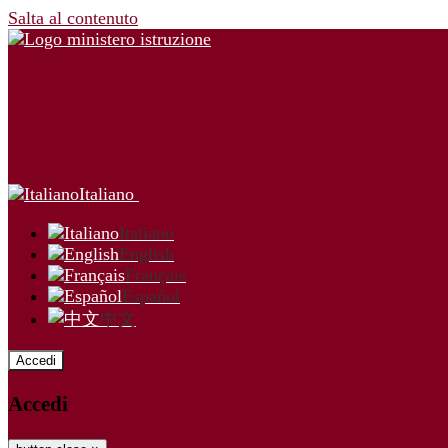
Salta al contenuto
Italiano
Italiano
English
Français
Español
中文
Accedi
Accedi