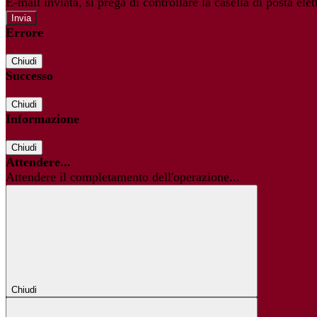
E-mail inviata, si prega di controllare la casella di posta elet
Errore
Chiudi
Successo
Chiudi
Informazione
Chiudi
Attendere...
Attendere il completamento dell'operazione...
Chiudi