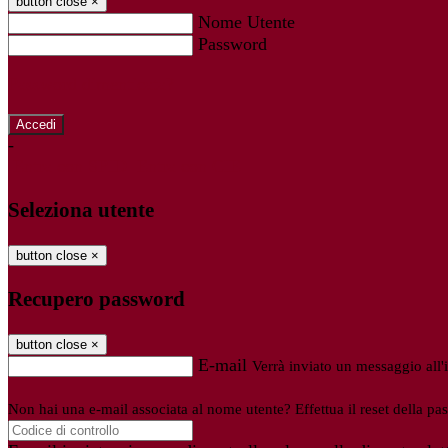
button close
×
Nome Utente
Password
Password dimenticata?
-
Entra con SPID
Entra con CIE
Seleziona utente
button close
×
Recupero password
button close
×
E-mail
Verrà inviato un messaggio all'i
Non hai una e-mail associata al nome utente? Effettua il reset della pa