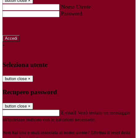
button close
×
Nome Utente
Password
Password dimenticata?
-
Entra con SPID
Entra con CIE
Seleziona utente
button close
×
Recupero password
button close
×
E-mail
Verrà inviato un messaggio
all'indirizzo indicato con le istruzioni necessarie.
Non hai una e-mail associata al nome utente? Effettua il reset della