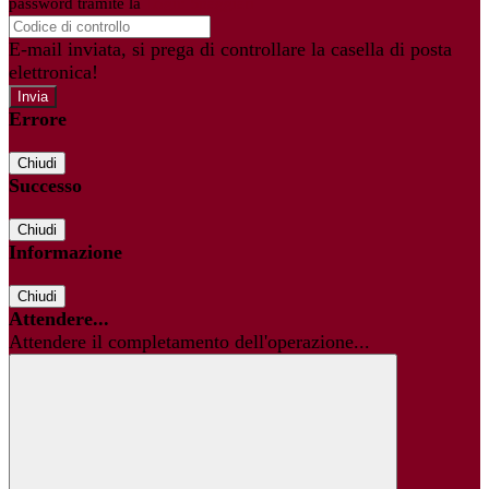
password tramite la
Login Spaggiari
E-mail inviata, si prega di controllare la casella di posta
elettronica!
Errore
Chiudi
Successo
Chiudi
Informazione
Chiudi
Attendere...
Attendere il completamento dell'operazione...