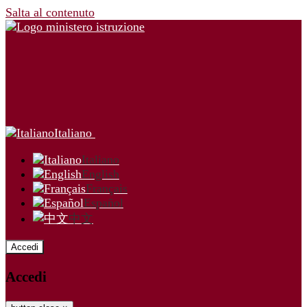
Salta al contenuto
Italiano
Italiano
English
Français
Español
中文
Accedi
Accedi