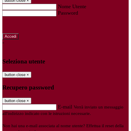
button close
×
Nome Utente
Password
Password dimenticata?
-
Entra con SPID
Entra con CIE
Seleziona utente
button close
×
Recupero password
button close
×
E-mail
Verrà inviato un messaggio
all'indirizzo indicato con le istruzioni necessarie.
Non hai una e-mail associata al nome utente? Effettua il reset della