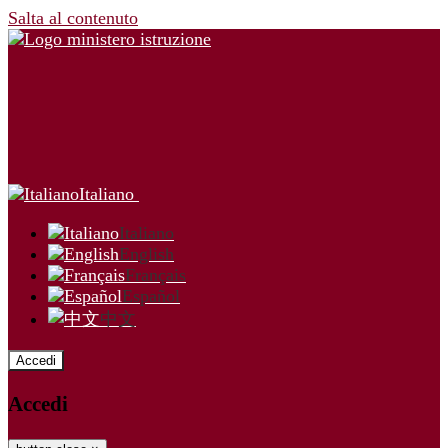
Salta al contenuto
Italiano
Italiano
English
Français
Español
中文
Accedi
Accedi