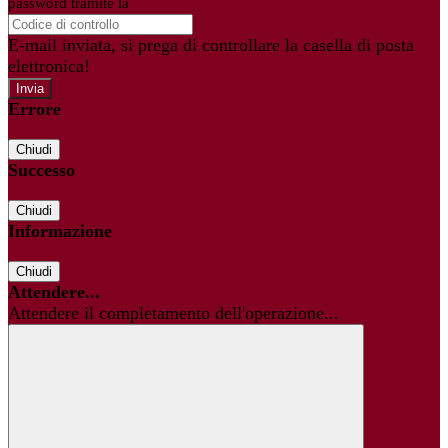
password tramite la
Login Spaggiari
E-mail inviata, si prega di controllare la casella di posta
elettronica!
Errore
Chiudi
Successo
Chiudi
Informazione
Chiudi
Attendere...
Attendere il completamento dell'operazione...