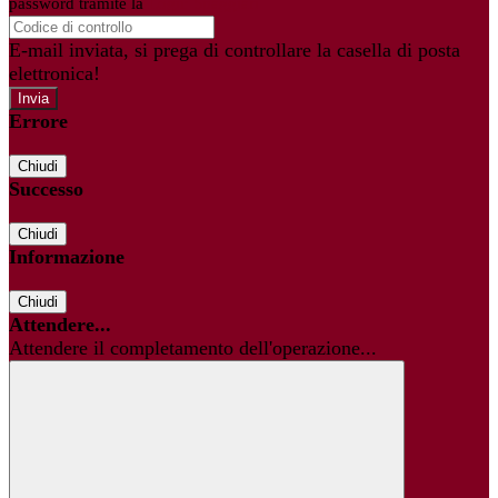
password tramite la
Login Spaggiari
E-mail inviata, si prega di controllare la casella di posta
elettronica!
Errore
Chiudi
Successo
Chiudi
Informazione
Chiudi
Attendere...
Attendere il completamento dell'operazione...