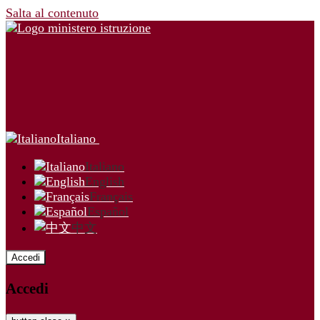
Salta al contenuto
Italiano
Italiano
English
Français
Español
中文
Accedi
Accedi