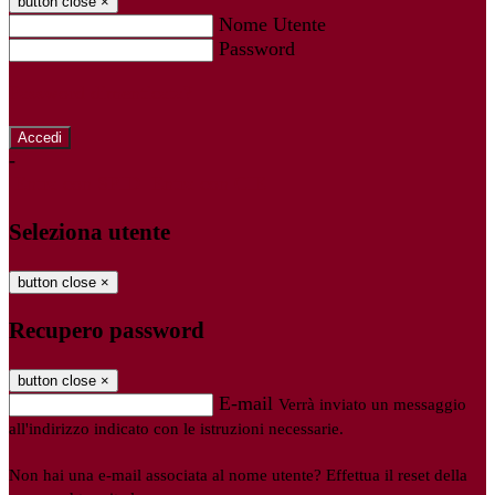
button close
×
Nome Utente
Password
Password dimenticata?
-
Entra con SPID
Entra con CIE
Seleziona utente
button close
×
Recupero password
button close
×
E-mail
Verrà inviato un messaggio
all'indirizzo indicato con le istruzioni necessarie.
Non hai una e-mail associata al nome utente? Effettua il reset della