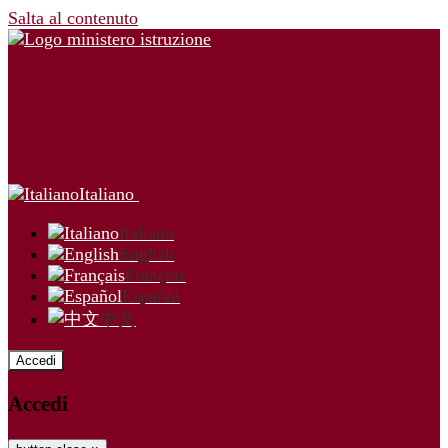
Salta al contenuto
Italiano
Italiano
English
Français
Español
中文
Accedi
Accedi