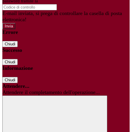
password tramite la
Login Spaggiari
E-mail inviata, si prega di controllare la casella di posta
elettronica!
Errore
Chiudi
Successo
Chiudi
Informazione
Chiudi
Attendere...
Attendere il completamento dell'operazione...