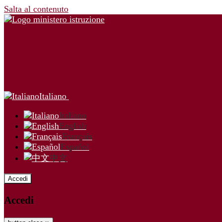
Salta al contenuto
Italiano
Italiano
English
Français
Español
中文
Accedi
Accedi