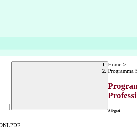
Home
>
Programma Sa
Program
Profess
Allegati
ONI.PDF