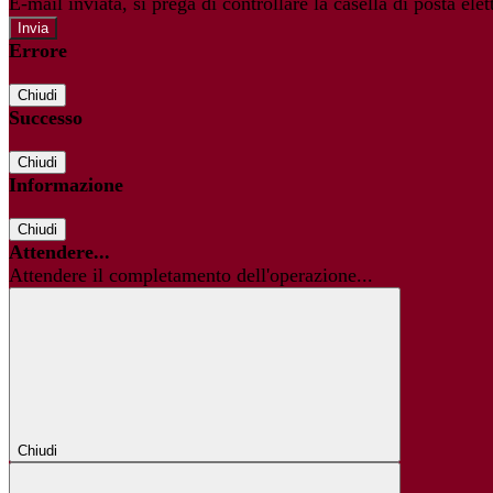
E-mail inviata, si prega di controllare la casella di posta elet
Errore
Chiudi
Successo
Chiudi
Informazione
Chiudi
Attendere...
Attendere il completamento dell'operazione...
Chiudi