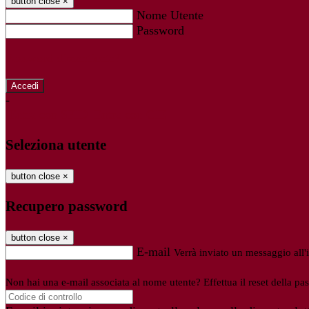
button close
×
Nome Utente
Password
Password dimenticata?
-
Entra con SPID
Entra con CIE
Seleziona utente
button close
×
Recupero password
button close
×
E-mail
Verrà inviato un messaggio all'i
Non hai una e-mail associata al nome utente? Effettua il reset della pa