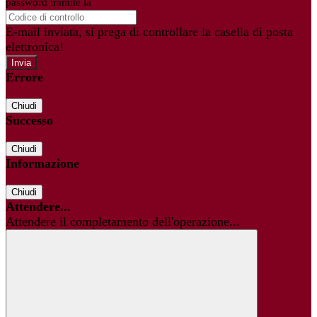
password tramite la
Login Spaggiari
E-mail inviata, si prega di controllare la casella di posta
elettronica!
Errore
Chiudi
Successo
Chiudi
Informazione
Chiudi
Attendere...
Attendere il completamento dell'operazione...