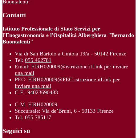
Buontalenti"
Contatti
Istituto Professionale di Stato Servizi per
l'Enogastronomia e l'Ospitalità Alberghiera "Bernardo
Buontalenti"
Via di San Bartolo a Cintoia 19/a - 50142 Firenze
Tel:
055 462781
Email:
FIRH020009@istruzione.it
Link per inviare
una mail
PEC:
FIRH020009@PEC.istruzione.it
Link per
inviare una mail
C.F.: 94023690483
C.M. FIRH020009
Succursale: Via de’Bruni, 6 - 50133 Firenze
Tel. 055 785117
Seguici su