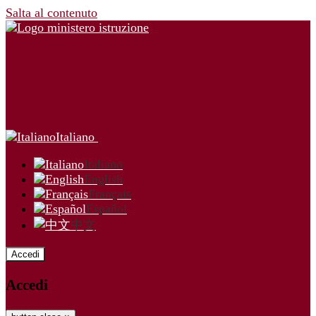
Salta al contenuto
Italiano
Italiano
English
Français
Español
中文
Accedi
Accedi