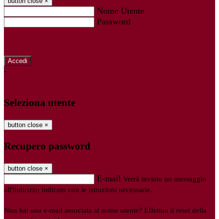
button close
×
Nome Utente
Password
Password dimenticata?
-
Entra con SPID
Entra con CIE
Seleziona utente
button close
×
Recupero password
button close
×
E-mail
Verrà inviato un messaggio
all'indirizzo indicato con le istruzioni necessarie.
Non hai una e-mail associata al nome utente? Effettua il reset della