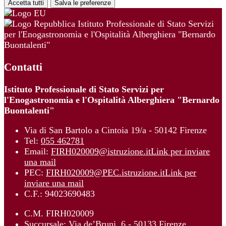
Accetta tutti
Salva le preferenze
Istituto Professionale di Stato Servizi
per l'Enogastronomia e l'Ospitalità Alberghiera "Bernardo
Buontalenti"
Contatti
Istituto Professionale di Stato Servizi per
l'Enogastronomia e l'Ospitalità Alberghiera "Bernardo
Buontalenti"
Via di San Bartolo a Cintoia 19/a - 50142 Firenze
Tel:
055 462781
Email:
FIRH020009@istruzione.it
Link per inviare
una mail
PEC:
FIRH020009@PEC.istruzione.it
Link per
inviare una mail
C.F.: 94023690483
C.M. FIRH020009
Succursale: Via de’Bruni, 6 - 50133 Firenze