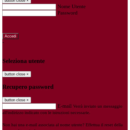
button close
×
Nome Utente
Password
Password dimenticata?
-
Entra con SPID
Entra con CIE
Seleziona utente
button close
×
Recupero password
button close
×
E-mail
Verrà inviato un messaggio
all'indirizzo indicato con le istruzioni necessarie.
Non hai una e-mail associata al nome utente? Effettua il reset della