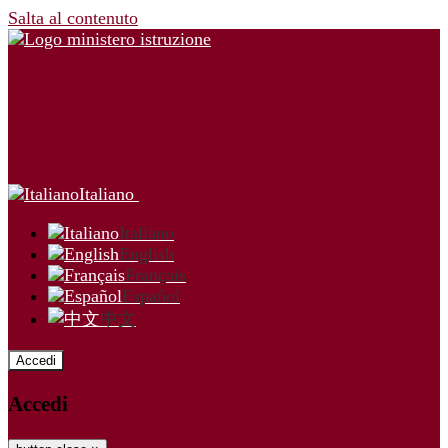
Salta al contenuto
Italiano
Italiano
English
Français
Español
中文
Accedi
Accedi