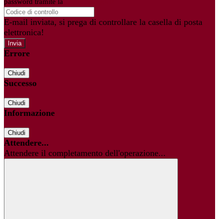
password tramite la
Login Spaggiari
E-mail inviata, si prega di controllare la casella di posta
elettronica!
Errore
Chiudi
Successo
Chiudi
Informazione
Chiudi
Attendere...
Attendere il completamento dell'operazione...