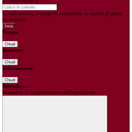
password tramite la
Login Spaggiari
E-mail inviata, si prega di controllare la casella di posta
elettronica!
Errore
Chiudi
Successo
Chiudi
Informazione
Chiudi
Attendere...
Attendere il completamento dell'operazione...