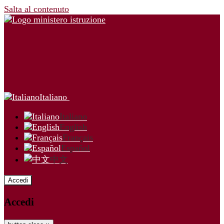
Salta al contenuto
Italiano
Italiano
English
Français
Español
中文
Accedi
Accedi