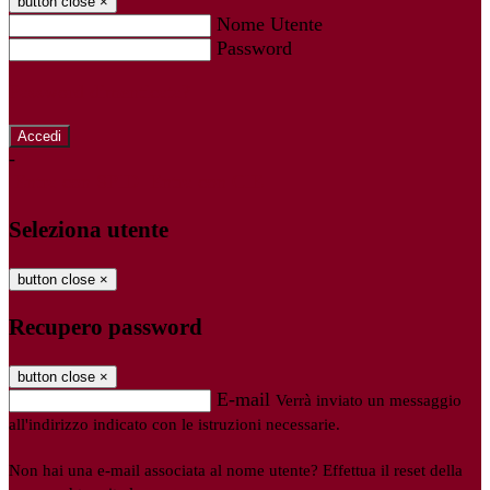
button close
×
Nome Utente
Password
Password dimenticata?
-
Entra con SPID
Entra con CIE
Seleziona utente
button close
×
Recupero password
button close
×
E-mail
Verrà inviato un messaggio
all'indirizzo indicato con le istruzioni necessarie.
Non hai una e-mail associata al nome utente? Effettua il reset della