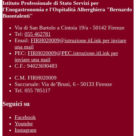
Istituto Professionale di Stato Servizi per
l'Enogastronomia e l'Ospitalità Alberghiera "Bernardo
Buontalenti"
Via di San Bartolo a Cintoia 19/a - 50142 Firenze
Tel:
055 462781
Email:
FIRH020009@istruzione.it
Link per inviare
una mail
PEC:
FIRH020009@PEC.istruzione.it
Link per
inviare una mail
C.F.: 94023690483
C.M. FIRH020009
Succursale: Via de’Bruni, 6 - 50133 Firenze
Tel. 055 785117
Seguici su
Facebook
Youtube
Instagram