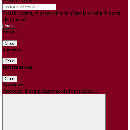
password tramite la
Login Spaggiari
E-mail inviata, si prega di controllare la casella di posta
elettronica!
Errore
Chiudi
Successo
Chiudi
Informazione
Chiudi
Attendere...
Attendere il completamento dell'operazione...