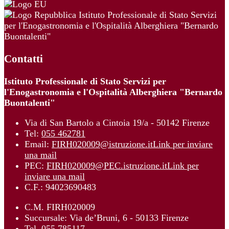
Istituto Professionale di Stato Servizi
per l'Enogastronomia e l'Ospitalità Alberghiera "Bernardo
Buontalenti"
Contatti
Istituto Professionale di Stato Servizi per
l'Enogastronomia e l'Ospitalità Alberghiera "Bernardo
Buontalenti"
Via di San Bartolo a Cintoia 19/a - 50142 Firenze
Tel:
055 462781
Email:
FIRH020009@istruzione.it
Link per inviare
una mail
PEC:
FIRH020009@PEC.istruzione.it
Link per
inviare una mail
C.F.: 94023690483
C.M. FIRH020009
Succursale: Via de’Bruni, 6 - 50133 Firenze
Tel. 055 785117