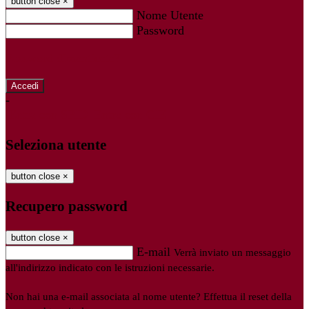
button close
×
Nome Utente
Password
Password dimenticata?
-
Entra con SPID
Entra con CIE
Seleziona utente
button close
×
Recupero password
button close
×
E-mail
Verrà inviato un messaggio
all'indirizzo indicato con le istruzioni necessarie.
Non hai una e-mail associata al nome utente? Effettua il reset della