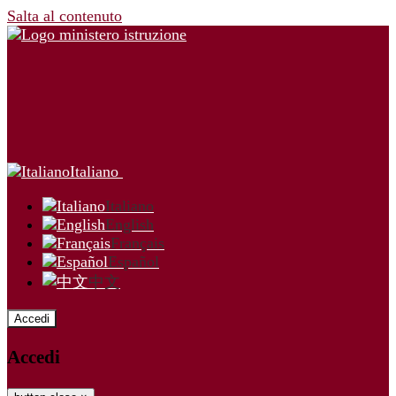
Salta al contenuto
Italiano
Italiano
English
Français
Español
中文
Accedi
Accedi