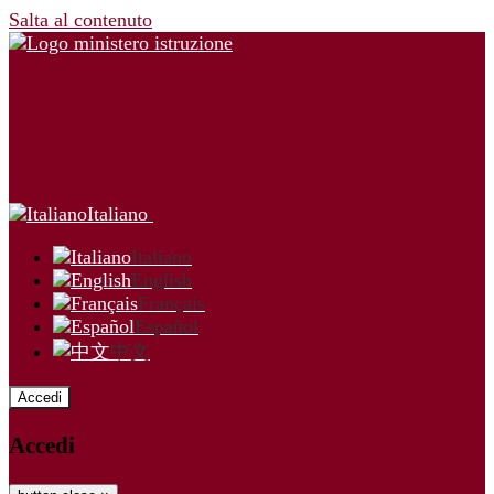
Salta al contenuto
Italiano
Italiano
English
Français
Español
中文
Accedi
Accedi