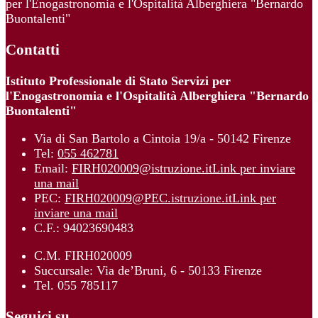
per l'Enogastronomia e l'Ospitalità Alberghiera "Bernardo
Buontalenti"
Contatti
Istituto Professionale di Stato Servizi per
l'Enogastronomia e l'Ospitalità Alberghiera "Bernardo
Buontalenti"
Via di San Bartolo a Cintoia 19/a - 50142 Firenze
Tel:
055 462781
Email:
FIRH020009@istruzione.it
Link per inviare
una mail
PEC:
FIRH020009@PEC.istruzione.it
Link per
inviare una mail
C.F.: 94023690483
C.M. FIRH020009
Succursale: Via de’Bruni, 6 - 50133 Firenze
Tel. 055 785117
Seguici su