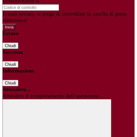
password tramite la
Login Spaggiari
E-mail inviata, si prega di controllare la casella di posta
elettronica!
Errore
Chiudi
Successo
Chiudi
Informazione
Chiudi
Attendere...
Attendere il completamento dell'operazione...