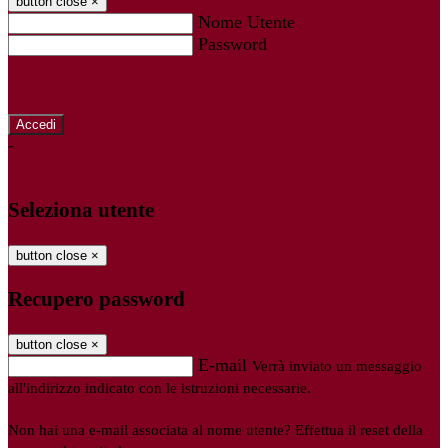
button close
×
Nome Utente
Password
Password dimenticata?
-
Entra con SPID
Entra con CIE
Seleziona utente
button close
×
Recupero password
button close
×
E-mail
Verrà inviato un messaggio
all'indirizzo indicato con le istruzioni necessarie.
Non hai una e-mail associata al nome utente? Effettua il reset della