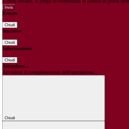
E-mail inviata, si prega di controllare la casella di posta elet
Errore
Chiudi
Successo
Chiudi
Informazione
Chiudi
Attendere...
Attendere il completamento dell'operazione...
Chiudi