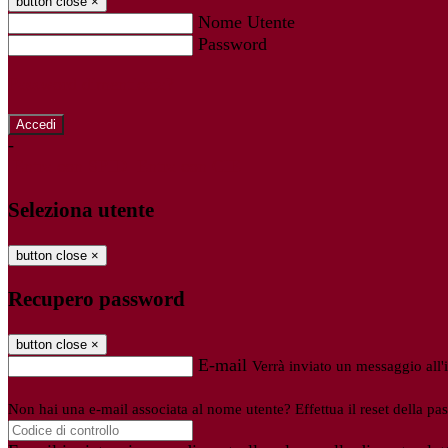
button close
×
Nome Utente
Password
Password dimenticata?
-
Entra con SPID
Entra con CIE
Seleziona utente
button close
×
Recupero password
button close
×
E-mail
Verrà inviato un messaggio all'i
Non hai una e-mail associata al nome utente? Effettua il reset della pa