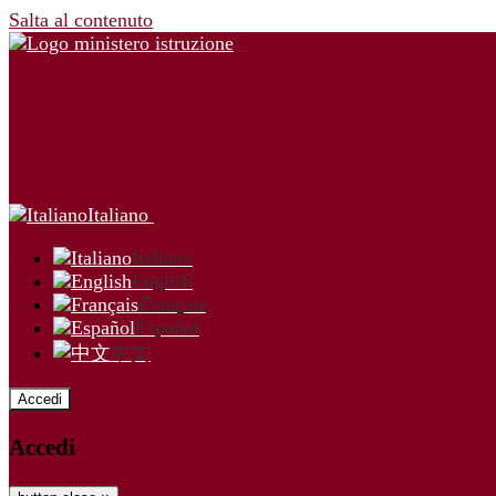
Salta al contenuto
Italiano
Italiano
English
Français
Español
中文
Accedi
Accedi