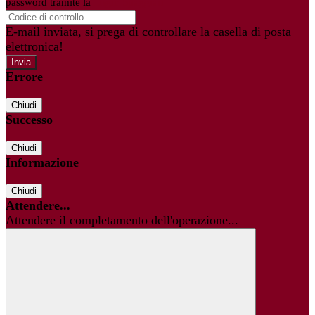
password tramite la
Login Spaggiari
E-mail inviata, si prega di controllare la casella di posta
elettronica!
Errore
Chiudi
Successo
Chiudi
Informazione
Chiudi
Attendere...
Attendere il completamento dell'operazione...