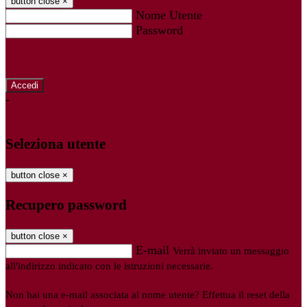
button close
×
Nome Utente
Password
Password dimenticata?
-
Entra con SPID
Entra con CIE
Seleziona utente
button close
×
Recupero password
button close
×
E-mail
Verrà inviato un messaggio
all'indirizzo indicato con le istruzioni necessarie.
Non hai una e-mail associata al nome utente? Effettua il reset della