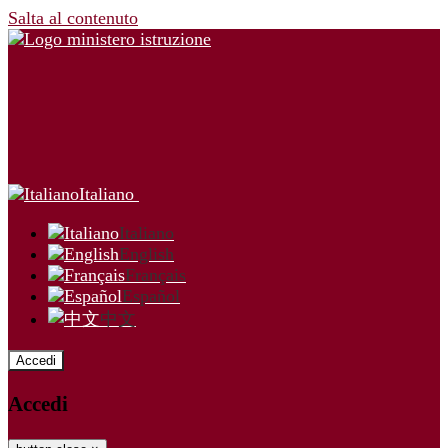
Salta al contenuto
Italiano
Italiano
English
Français
Español
中文
Accedi
Accedi