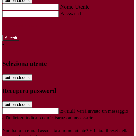
button close
×
Nome Utente
Password
Password dimenticata?
-
Entra con SPID
Entra con CIE
Seleziona utente
button close
×
Recupero password
button close
×
E-mail
Verrà inviato un messaggio
all'indirizzo indicato con le istruzioni necessarie.
Non hai una e-mail associata al nome utente? Effettua il reset della