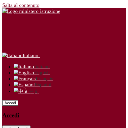
Salta al contenuto
Italiano
Italiano
English
Français
Español
中文
Accedi
Accedi