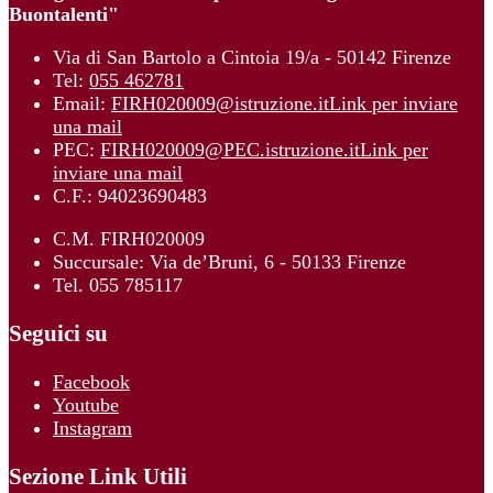
Buontalenti"
Via di San Bartolo a Cintoia 19/a - 50142 Firenze
Tel:
055 462781
Email:
FIRH020009@istruzione.it
Link per inviare
una mail
PEC:
FIRH020009@PEC.istruzione.it
Link per
inviare una mail
C.F.: 94023690483
C.M. FIRH020009
Succursale: Via de’Bruni, 6 - 50133 Firenze
Tel. 055 785117
Seguici su
Facebook
Youtube
Instagram
Sezione Link Utili