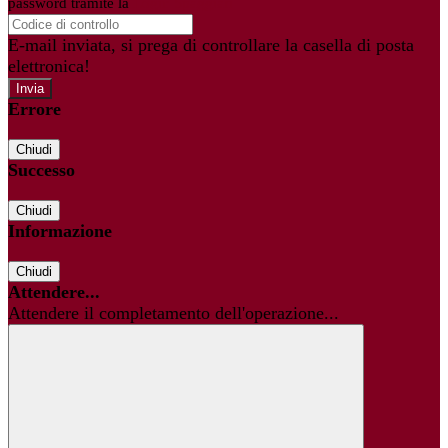
password tramite la
Login Spaggiari
E-mail inviata, si prega di controllare la casella di posta
elettronica!
Errore
Chiudi
Successo
Chiudi
Informazione
Chiudi
Attendere...
Attendere il completamento dell'operazione...