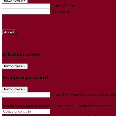
button close
×
Nome Utente
Password
Password dimenticata?
-
Entra con SPID
Entra con CIE
Seleziona utente
button close
×
Recupero password
button close
×
E-mail
Verrà inviato un messaggio all'i
Non hai una e-mail associata al nome utente? Effettua il reset della pa