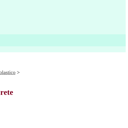
olastico
>
rete