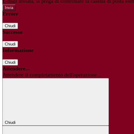
E-mail inviata, si prega di controllare la casella di posta elet
Errore
Chiudi
Successo
Chiudi
Informazione
Chiudi
Attendere...
Attendere il completamento dell'operazione...
Chiudi