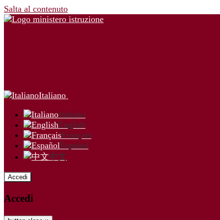
Salta al contenuto
Italiano
Italiano
English
Français
Español
中文
Accedi
Accedi