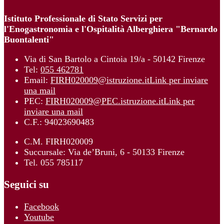
Istituto Professionale di Stato Servizi per
l'Enogastronomia e l'Ospitalità Alberghiera "Bernardo
Buontalenti"
Via di San Bartolo a Cintoia 19/a - 50142 Firenze
Tel:
055 462781
Email:
FIRH020009@istruzione.it
Link per inviare
una mail
PEC:
FIRH020009@PEC.istruzione.it
Link per
inviare una mail
C.F.: 94023690483
C.M. FIRH020009
Succursale: Via de’Bruni, 6 - 50133 Firenze
Tel. 055 785117
Seguici su
Facebook
Youtube