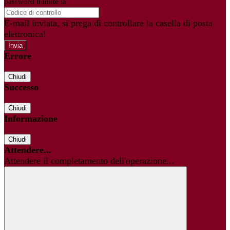
password tramite la
Login Spaggiari
E-mail inviata, si prega di controllare la casella di posta
elettronica!
Errore
Chiudi
Successo
Chiudi
Informazione
Chiudi
Attendere...
Attendere il completamento dell'operazione...