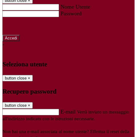
button close
×
Nome Utente
Password
Password dimenticata?
-
Entra con SPID
Entra con CIE
Seleziona utente
button close
×
Recupero password
button close
×
E-mail
Verrà inviato un messaggio
all'indirizzo indicato con le istruzioni necessarie.
Non hai una e-mail associata al nome utente? Effettua il reset della