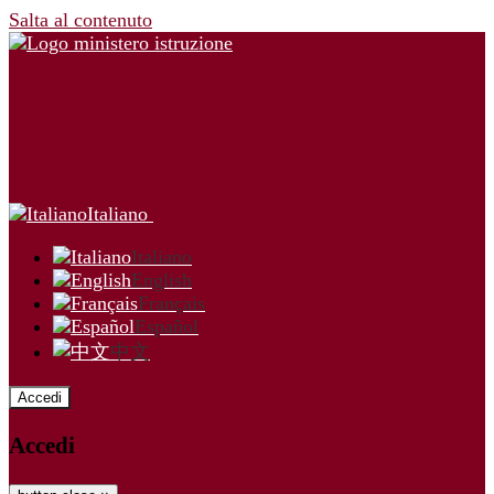
Salta al contenuto
Italiano
Italiano
English
Français
Español
中文
Accedi
Accedi