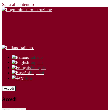
Salta al contenuto
Italiano
Italiano
English
Français
Español
中文
Accedi
Accedi