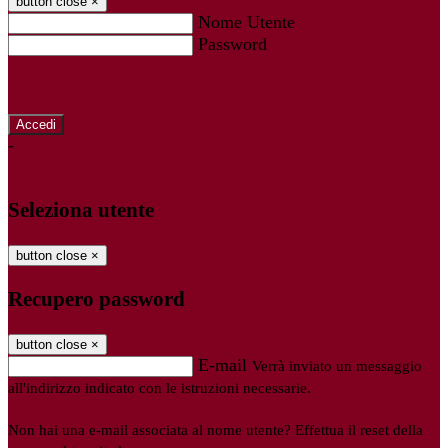
button close
×
Nome Utente
Password
Password dimenticata?
-
Entra con SPID
Entra con CIE
Seleziona utente
button close
×
Recupero password
button close
×
E-mail
Verrà inviato un messaggio
all'indirizzo indicato con le istruzioni necessarie.
Non hai una e-mail associata al nome utente? Effettua il reset della