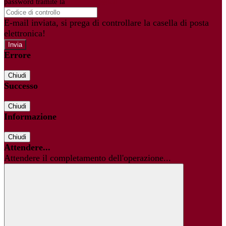
password tramite la
Login Spaggiari
E-mail inviata, si prega di controllare la casella di posta
elettronica!
Errore
Chiudi
Successo
Chiudi
Informazione
Chiudi
Attendere...
Attendere il completamento dell'operazione...