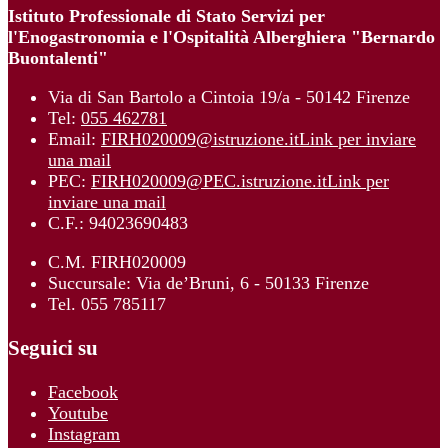
Istituto Professionale di Stato Servizi per
l'Enogastronomia e l'Ospitalità Alberghiera "Bernardo
Buontalenti"
Via di San Bartolo a Cintoia 19/a - 50142 Firenze
Tel:
055 462781
Email:
FIRH020009@istruzione.it
Link per inviare
una mail
PEC:
FIRH020009@PEC.istruzione.it
Link per
inviare una mail
C.F.: 94023690483
C.M. FIRH020009
Succursale: Via de’Bruni, 6 - 50133 Firenze
Tel. 055 785117
Seguici su
Facebook
Youtube
Instagram