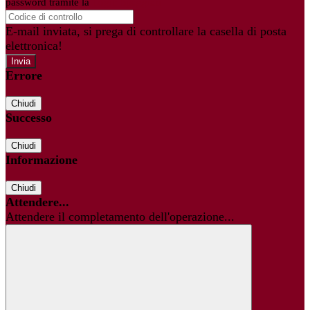
password tramite la
Login Spaggiari
E-mail inviata, si prega di controllare la casella di posta
elettronica!
Errore
Chiudi
Successo
Chiudi
Informazione
Chiudi
Attendere...
Attendere il completamento dell'operazione...