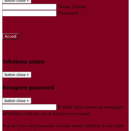
button close
×
Nome Utente
Password
Password dimenticata?
-
Entra con SPID
Entra con CIE
Seleziona utente
button close
×
Recupero password
button close
×
E-mail
Verrà inviato un messaggio
all'indirizzo indicato con le istruzioni necessarie.
Non hai una e-mail associata al nome utente? Effettua il reset della