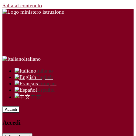
Salta al contenuto
Italiano
Italiano
English
Français
Español
中文
Accedi
Accedi