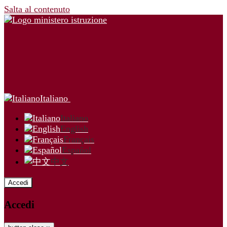
Salta al contenuto
Italiano
Italiano
English
Français
Español
中文
Accedi
Accedi