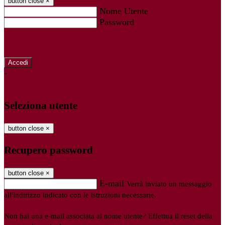
button close
×
Nome Utente
Password
Password dimenticata?
-
Entra con SPID
Entra con CIE
Seleziona utente
button close
×
Recupero password
button close
×
E-mail
Verrà inviato un messaggio
all'indirizzo indicato con le istruzioni necessarie.
Non hai una e-mail associata al nome utente? Effettua il reset della