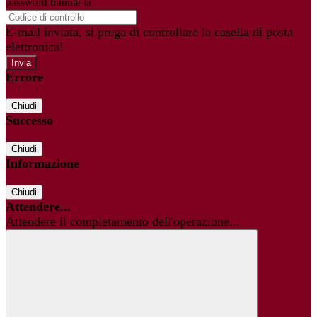
password tramite la
Login Spaggiari
E-mail inviata, si prega di controllare la casella di posta
elettronica!
Errore
Chiudi
Successo
Chiudi
Informazione
Chiudi
Attendere...
Attendere il completamento dell'operazione...